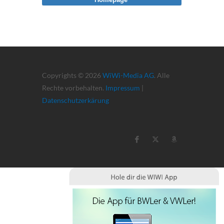
Copyrights © 2026
WiWi-Media AG
. Alle
Rechte vorbehalten.
Impressum
|
Datenschutzerkärung