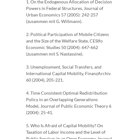
1. On the Endogenous Allocation of Decision
Powers in Federal Structures, Journal of
Urban Economics 57 (2005): 242-257
(zusammen mit G. Willmann).
2. Political Participation of Mobile Citizens
and the Size of the Welfare State, CESIfo
Economic Studies 50 (2004): 647-662
(zusammen mit S. Nastassine).
3. Unemployment, Social Transfers, and
International Capital Mobility, FinanzArchiv
60 (2004), 205-221.
4. Time Consistent Optimal Redistribution
Policy in an Overlapping Generations
Model, Journal of Public Economic Theory 6
(2004): 25-41.
5. Who Is Afraid of Capital Mobility? On
Taxation of Labor Income and the Level of
Public Services in an Open Economy, Journal