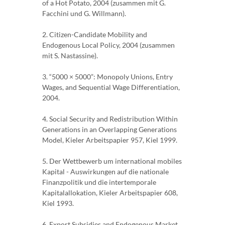
of a Hot Potato, 2004 (zusammen mit G.
Facchini und G. Willmann).
2. Citizen-Candidate Mobility and
Endogenous Local Policy, 2004 (zusammen
mit S. Nastassine).
3. “5000 × 5000”: Monopoly Unions, Entry
Wages, and Sequential Wage Differentiation,
2004.
4. Social Security and Redistribution Within
Generations in an Overlapping Generations
Model, Kieler Arbeitspapier 957, Kiel 1999.
5. Der Wettbewerb um international mobiles
Kapital - Auswirkungen auf die nationale
Finanzpolitik und die intertemporale
Kapitalallokation, Kieler Arbeitspapier 608,
Kiel 1993.
6. Export Subsidies and Endogenous Market