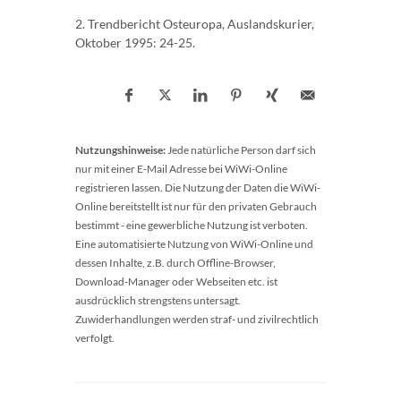
2. Trendbericht Osteuropa, Auslandskurier,
Oktober 1995: 24-25.
Nutzungshinweise:
Jede natürliche Person darf sich
nur mit einer E-Mail Adresse bei WiWi-Online
registrieren lassen. Die Nutzung der Daten die WiWi-
Online bereitstellt ist nur für den privaten Gebrauch
bestimmt - eine gewerbliche Nutzung ist verboten.
Eine automatisierte Nutzung von WiWi-Online und
dessen Inhalte, z.B. durch Offline-Browser,
Download-Manager oder Webseiten etc. ist
ausdrücklich strengstens untersagt.
Zuwiderhandlungen werden straf- und zivilrechtlich
verfolgt.