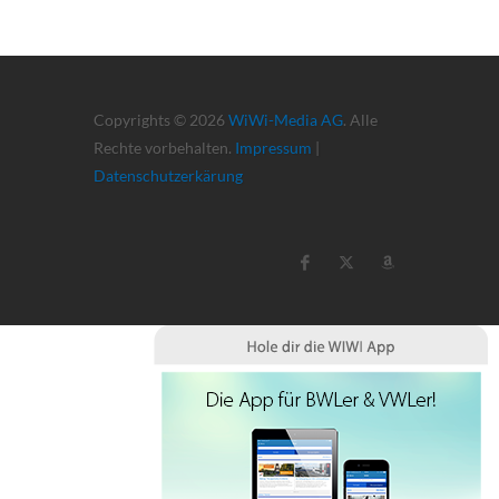
Copyrights © 2026
WiWi-Media AG
. Alle
Rechte vorbehalten.
Impressum
|
Datenschutzerkärung