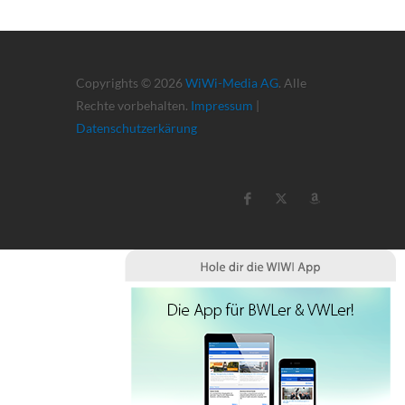
Copyrights © 2026
WiWi-Media AG
. Alle
Rechte vorbehalten.
Impressum
|
Datenschutzerkärung