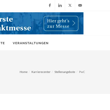
Facebook
LinkedIn
X
info@wiwi-
(Twitter)
online.de
OTE
VERANSTALTUNGEN
Home
Karrierecenter
Stellenangebote
PwC