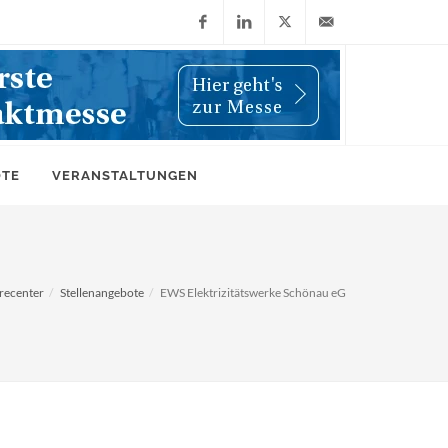
Facebook
LinkedIn
X
info@wiwi-
(Twitter)
online.de
OTE
VERANSTALTUNGEN
recenter
Stellenangebote
EWS Elektrizitätswerke Schönau eG