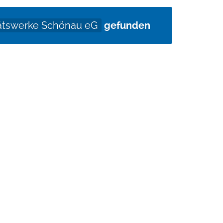
tätswerke Schönau eG
gefunden