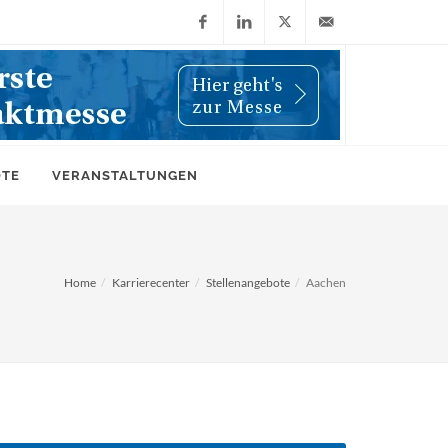
Facebook
LinkedIn
X
info@wiwi-
(Twitter)
online.de
OTE
VERANSTALTUNGEN
Home
Karrierecenter
Stellenangebote
Aachen