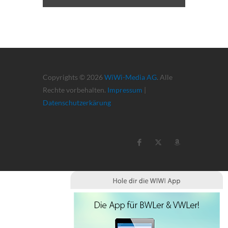
Copyrights © 2026
WiWi-Media AG
. Alle
Rechte vorbehalten.
Impressum
|
Datenschutzerkärung