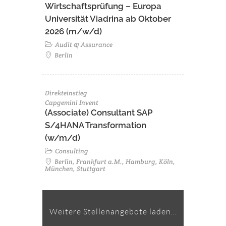
Wirtschaftsprüfung – Europa
Universität Viadrina ab Oktober
2026 (m/w/d)
Audit & Assurance
Berlin
Direkteinstieg
Capgemini Invent
(Associate) Consultant SAP
S/4HANA Transformation
(w/m/d)​
Consulting
Berlin, Frankfurt a.M., Hamburg, Köln,
München, Stuttgart
Weitere Stellenangebote laden...