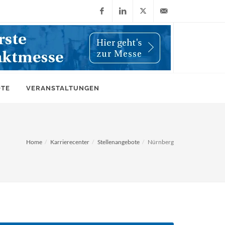
Facebook
LinkedIn
X
info@wiwi-
(Twitter)
online.de
OTE
VERANSTALTUNGEN
Home
Karrierecenter
Stellenangebote
Nürnberg