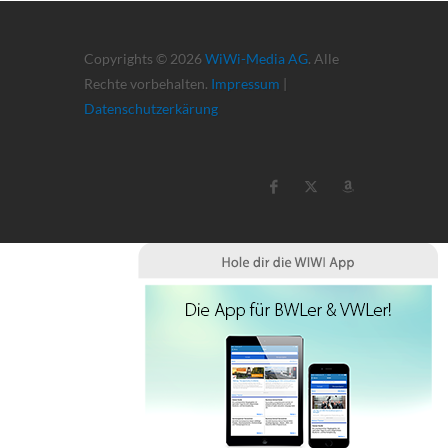
Copyrights © 2026
WiWi-Media AG
. Alle
Rechte vorbehalten.
Impressum
|
Datenschutzerkärung