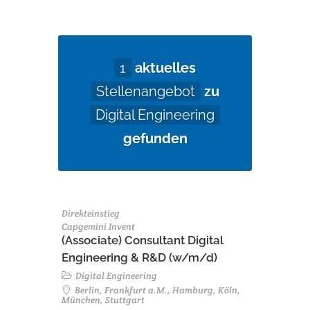
1
aktuelles
Stellenangebot
zu
Digital Engineering
gefunden
Direkteinstieg
Capgemini Invent
(Associate) Consultant Digital
Engineering & R&D (w/m/d)
Digital Engineering
Berlin, Frankfurt a.M., Hamburg, Köln,
München, Stuttgart