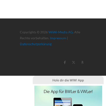
Copyrights © 2026
WiWi-Media AG
. Alle
Rechte vorbehalten.
Impressum
|
Datenschutzerkärung