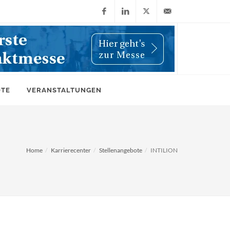
Facebook
LinkedIn
X
info@wiwi-
(Twitter)
online.de
OTE
VERANSTALTUNGEN
Home
Karrierecenter
Stellenangebote
INTILION