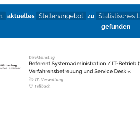
1
aktuelles
Stellenangebot
zu
Statistische
gefunden
Direkteinstieg
Referent Systemadministration / IT-Betrieb (
Verfahrensbetreuung und Service Desk «
IT, Verwaltung
Fellbach