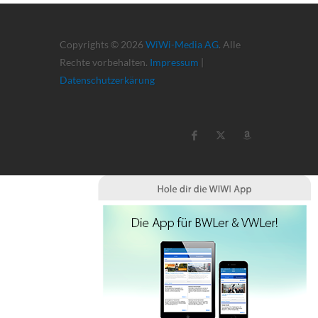
Copyrights © 2026
WiWi-Media AG
. Alle
Rechte vorbehalten.
Impressum
|
Datenschutzerkärung