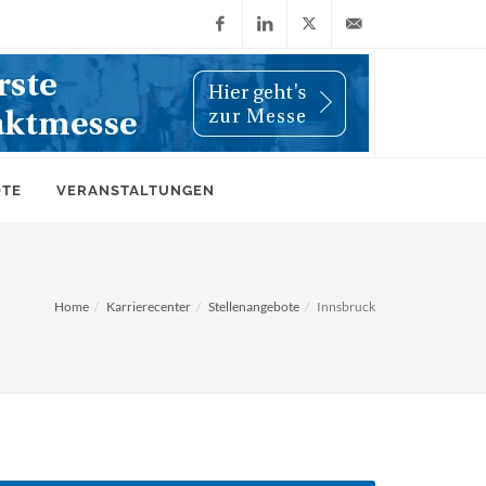
Facebook
LinkedIn
X
info@wiwi-
(Twitter)
online.de
OTE
VERANSTALTUNGEN
Home
Karrierecenter
Stellenangebote
Innsbruck