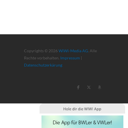
Copyrights © 2026
WiWi-Media AG
. Alle
Rechte vorbehalten.
Impressum
|
Datenschutzerkärung