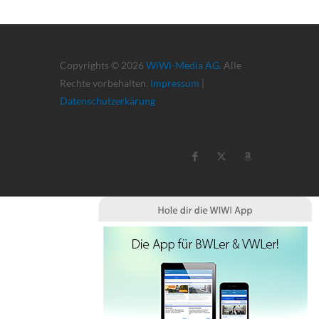
Copyrights © 2026
WiWi-Media AG
. Alle
Rechte vorbehalten.
Impressum
|
Datenschutzerkärung