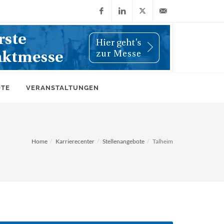
Facebook
LinkedIn
X
info@wiwi-
(Twitter)
online.de
OTE
VERANSTALTUNGEN
Home
Karrierecenter
Stellenangebote
Talheim