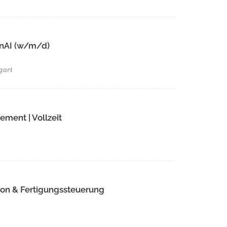
GenAI (w/m/d)
gart
ment | Vollzeit
ion & Fertigungssteuerung