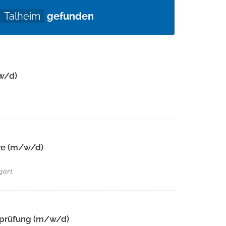
Talheim
gefunden
w/d)
e (m/w/d)​ ​
gart
tsprüfung (m/w/d)