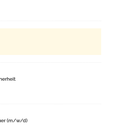
herheit
uer (m/w/d)