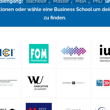
tudiengang!
Bachelor
,
Master
,
MBA
,
PhD
un
ionen oder wähle eine Business School um de
zu finden.