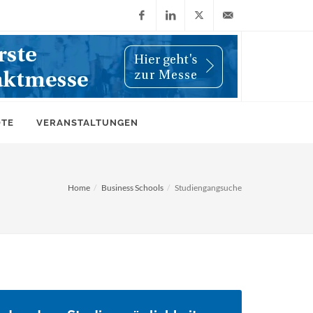
Facebook
LinkedIn
X
info@wiwi-
(Twitter)
online.de
OTE
VERANSTALTUNGEN
Home
Business Schools
Studiengangsuche