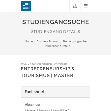
STUDIENGANGSUCHE
STUDIENGANG DETAILS
Home
Business Schools
Studiengangsuche
Studiengang Details
MCI I The Entrepreneurial University
ENTREPRENEURSHIP &
TOURISMUS | MASTER
Fact sheet
Abschluss
Master, Master of Arts (M.A.)