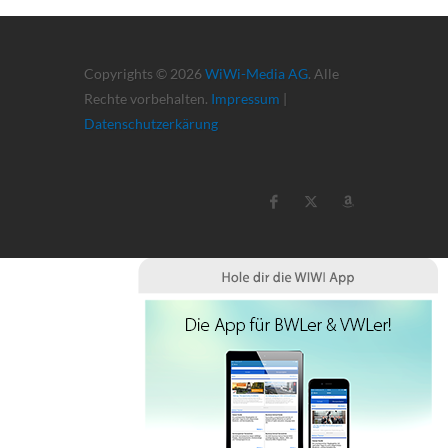
Copyrights © 2026
WiWi-Media AG
. Alle
Rechte vorbehalten.
Impressum
|
Datenschutzerkärung