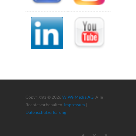
Copyrights © 2026
WiWi-Media AG
. Alle
Rechte vorbehalten.
Impressum
|
Datenschutzerkärung