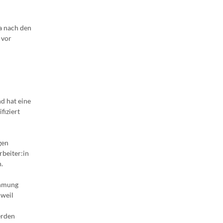
a nach den
 vor
d hat eine
fiziert
gen
rbeiter:in
.
ehmung
 weil
erden