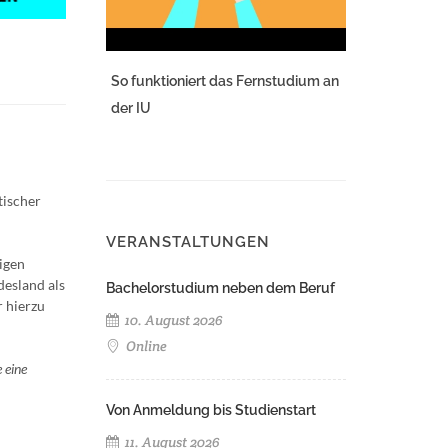
So funktioniert das Fernstudium an
der IU
tischer
VERANSTALTUNGEN
igen
desland als
Bachelorstudium neben dem Beruf
r hierzu
10. August 2026
Online
 eine
Von Anmeldung bis Studienstart
11. August 2026