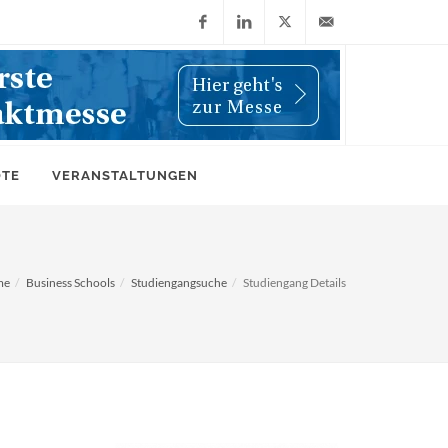
Facebook
LinkedIn
X
info@wiwi-
(Twitter)
online.de
OTE
VERANSTALTUNGEN
me
Business Schools
Studiengangsuche
Studiengang Details