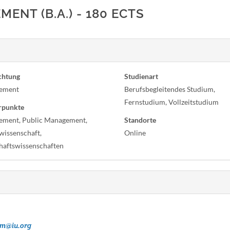
NT (B.A.) - 180 ECTS
chtung
Studienart
ement
Berufsbegleitendes Studium,
Fernstudium, Vollzeitstudium
rpunkte
ment, Public Management,
Standorte
wissenschaft,
Online
haftswissenschaften
um@iu.org