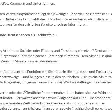
, NGOs, Kammern und Unternehmen.
den Verwaltungsdienst obliegt der jeweiligen Behörde und richtet sich u.
m Hintergrund empfiehlt die IU Studieninteressierten ausdrücklich, sich
zungen für den avisierten Berufswunsch zu informieren.
e Berufschancen als Fachkraft in ...
e, Arbeit und Soziales oder Bildung und Forschung einsetzen? Deutschlan
r Bürger:innen in verschiedenen Bereichen kümmern. Dein Abschluss quali
em Wunsch-Ministerium zu übernehmen.
aft eine zentrale Funktion ein. Sie bündeln die Interessen und Forderun
haftszweige – und bringen diese in den politischen Diskurs ein. Als Mita
 Tätigkeiten, um gemeinsame Ziel- oder Wertvorstellungen zu erreichen
twerke oder der Öffentliche Personennahverkehr, haben sich zur Wahrn
flichtet. Hier warten anspruchsvolle Aufgaben auf Dich – insbesondere,
em wachsenden Wettbewerbsdruck ausgesetzt sind, sondern aus ihrer
nforderungen an Effizienz, Transparenz sowie Nachhaltigkeit gerecht w