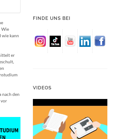
FINDE UNS BEI
he
: Wie
d wie kann
ttelt er
schult,
en
rnstudium
VIDEOS
a nach den
 vor