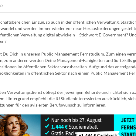
00
lschaftsbereichen Einzug, so auch in der öffentlichen Verwaltung. Staatlic
urwandel und werden immer wieder vor neue Herausforderungen gestellt
öffentlichen Verwaltung digital abwickeln – Stichwort E-Government? Un
den?
st Du Dich in unserem Public Management Fernstudium. Zum einen vermi
en, zum anderen werden Deine Management-Fähigkeiten und Soft Skills ge
itionen im öffentlichen Sektor vorzubereiten. Aufgrund des ansteigend
smöglichkeiten im öffentlichen Sektor nach einem Public Management Fe
en Verwaltungsdienst obliegt der jeweiligen Behörde und richtet sich u.
m Hintergrund empfiehlt die IU Studieninteressierten ausdrücklich, sich
zungen für den avisierten Berufswunsch zu informieren.