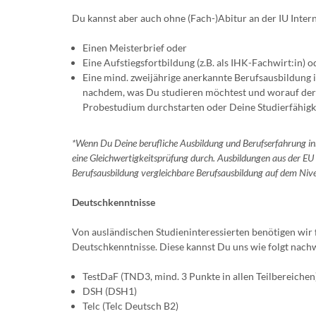
Du kannst aber auch ohne (Fach-)Abitur an der IU Inter
Einen Meisterbrief oder
Eine Aufstiegsfortbildung (z.B. als IHK-Fachwirt:in) o
Eine mind. zweijährige anerkannte Berufsausbildung i
nachdem, was Du studieren möchtest und worauf der F
Probestudium durchstarten oder Deine Studierfähigk
*Wenn Du Deine berufliche Ausbildung und Berufserfahrung in
eine Gleichwertigkeitsprüfung durch. Ausbildungen aus der EU
Berufsausbildung vergleichbare Berufsausbildung auf dem Niv
Deutschkenntnisse
Von ausländischen Studieninteressierten benötigen wi
Deutschkenntnisse. Diese kannst Du uns wie folgt nach
TestDaF (TND3, mind. 3 Punkte in allen Teilbereichen
DSH (DSH1)
Telc (Telc Deutsch B2)