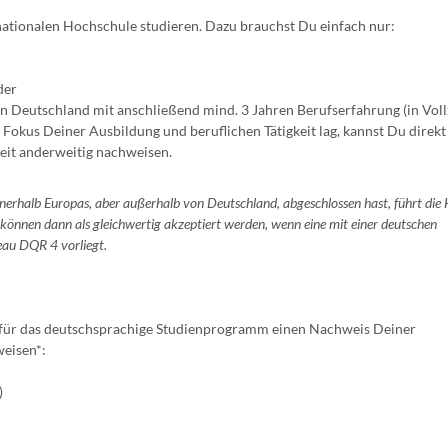
nationalen Hochschule studieren. Dazu brauchst Du einfach nur:
der
n Deutschland mit anschließend mind. 3 Jahren Berufserfahrung (in Vollz
okus Deiner Ausbildung und beruflichen Tätigkeit lag, kannst Du direkt
eit anderweitig nachweisen.
nerhalb Europas, aber außerhalb von Deutschland, abgeschlossen hast, führt die
 können dann als gleichwertig akzeptiert werden, wenn eine mit einer deutschen
eau DQR 4 vorliegt.
r für das deutschsprachige Studienprogramm einen Nachweis Deiner
weisen*:
)