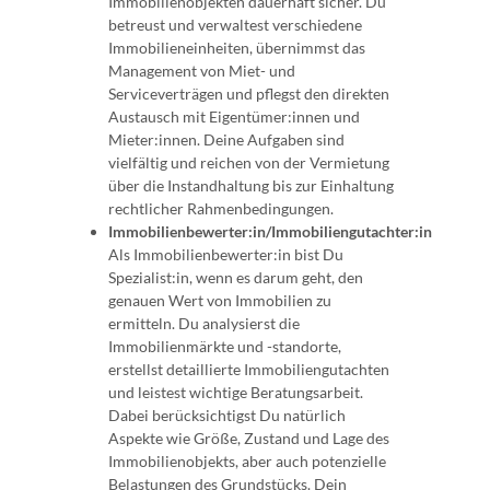
Immobilienobjekten dauerhaft sicher. Du
betreust und verwaltest verschiedene
Immobilieneinheiten, übernimmst das
Management von Miet- und
Serviceverträgen und pflegst den direkten
Austausch mit Eigentümer:innen und
Mieter:innen. Deine Aufgaben sind
vielfältig und reichen von der Vermietung
über die Instandhaltung bis zur Einhaltung
rechtlicher Rahmenbedingungen.
Immobilienbewerter:in/Immobiliengutachter:in
Als Immobilienbewerter:in bist Du
Spezialist:in, wenn es darum geht, den
genauen Wert von Immobilien zu
ermitteln. Du analysierst die
Immobilienmärkte und -standorte,
erstellst detaillierte Immobiliengutachten
und leistest wichtige Beratungsarbeit.
Dabei berücksichtigst Du natürlich
Aspekte wie Größe, Zustand und Lage des
Immobilienobjekts, aber auch potenzielle
Belastungen des Grundstücks. Dein