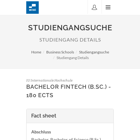
STUDIENGANGSUCHE
STUDIENGANG DETAILS
Home
Business Schools
Studiengangsuche
Studiengang Details
IU Internationale Hochschule
BACHELOR FINTECH (B.SC.) -
180 ECTS
Fact sheet
Abschluss
Bachelor, Bachelor of Science (B.Sc.)