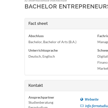
IU Internationale Hochschule
BACHELOR ENTREPRENEURSHI
Fact sheet
Abschluss
Fachri
Bachelor, Bachelor of Arts (B.A.)
Manag
Unterrichtssprache
Schwe
Deutsch, Englisch
Digital
Financ
Marketi
Kontakt
Ansprechpartner
Webseite
Studienberatung
info-fernstudi
Fernstudium