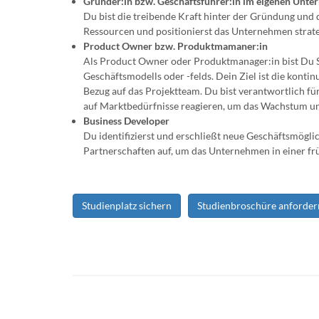
Gründer:in bzw. Geschäftsführer:in im eigenen Unt
Du bist die treibende Kraft hinter der Gründung und 
Ressourcen und positionierst das Unternehmen strat
Product Owner bzw. Produktmamaner:in
Als Product Owner oder Produktmanager:in bist Du Sp
Geschäftsmodells oder -felds. Dein Ziel ist die konti
Bezug auf das Projektteam. Du bist verantwortlich fü
auf Marktbedürfnisse reagieren, um das Wachstum und
Business Developer
Du identifizierst und erschließt neue Geschäftsmögli
Partnerschaften auf, um das Unternehmen in einer f
Studienplatz sichern
Studienbroschüre anforder