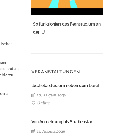
So funktioniert das Fernstudium an
der IU
tischer
igen
desland als
VERANSTALTUNGEN
r hierzu
Bachelorstudium neben dem Beruf
 eine
10. August 2026
Online
Von Anmeldung bis Studienstart
11. August 2026