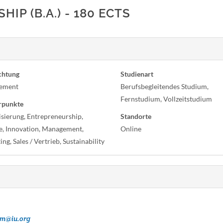
P (B.A.) - 180 ECTS
chtung
Studienart
ement
Berufsbegleitendes Studium,
Fernstudium, Vollzeitstudium
rpunkte
isierung, Entrepreneurship,
Standorte
e, Innovation, Management,
Online
ng, Sales / Vertrieb, Sustainability
um@iu.org