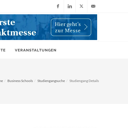
Facebook
LinkedIn
X
info@wiwi-
(Twitter)
online.de
OTE
VERANSTALTUNGEN
me
Business Schools
Studiengangsuche
Studiengang Details