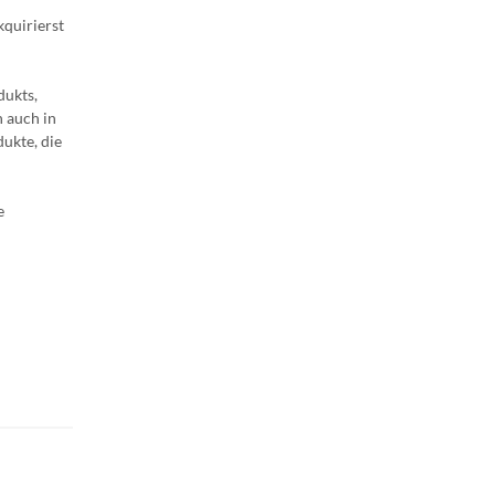
kquirierst
dukts,
n auch in
ukte, die
e