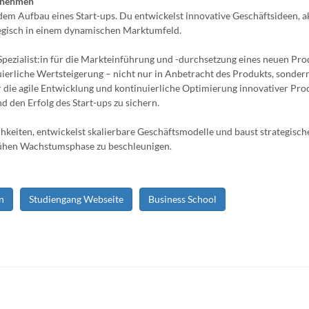
ernehmen
dem Aufbau eines Start-ups. Du entwickelst innovative Geschäftsideen, a
egisch in einem dynamischen Marktumfeld.
ezialist:in für die Markteinführung und -durchsetzung eines neuen Pro
nuierliche Wertsteigerung – nicht nur in Anbetracht des Produkts, sonder
r die agile Entwicklung und kontinuierliche Optimierung innovativer Prod
 den Erfolg des Start-ups zu sichern.
chkeiten, entwickelst skalierbare Geschäftsmodelle und baust strategisch
rühen Wachstumsphase zu beschleunigen.
n
Studiengang Webseite
Business School