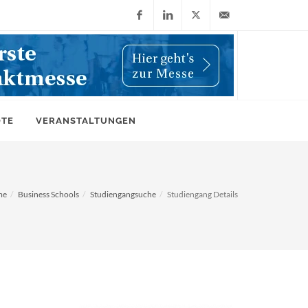
Facebook
LinkedIn
X
info@wiwi-
(Twitter)
online.de
OTE
VERANSTALTUNGEN
me
Business Schools
Studiengangsuche
Studiengang Details