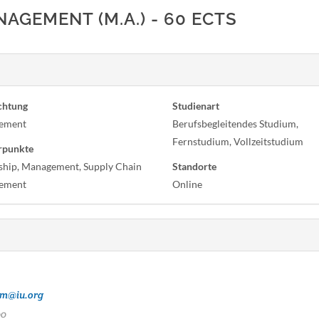
AGEMENT (M.A.) - 60 ECTS
chtung
Studienart
ement
Berufsbegleitendes Studium,
Fernstudium, Vollzeitstudium
rpunkte
ship, Management, Supply Chain
Standorte
ement
Online
um@iu.org
00