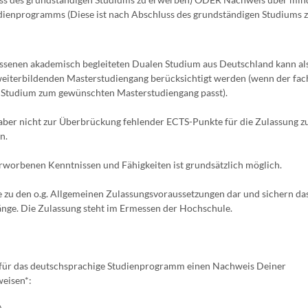
tudienprogramms (Diese ist nach Abschluss des grundständigen Studiums 
ossenen akademisch begleiteten Dualen Studium aus Deutschland kann al
 weiterbildenden Masterstudiengang berücksichtigt werden (wenn der fac
n Studium zum gewünschten Masterstudiengang passt).
ber nicht zur Überbrückung fehlender ECTS-Punkte für die Zulassung z
n.
orbenen Kenntnissen und Fähigkeiten ist grundsätzlich möglich.
le zu den o.g. Allgemeinen Zulassungsvoraussetzungen dar und sichern da
änge. Die Zulassung steht im Ermessen der Hochschule.
r für das deutschsprachige Studienprogramm einen Nachweis Deiner
weisen*: