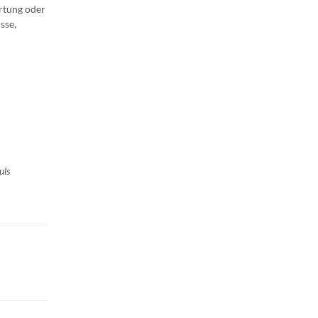
rtung oder
sse,
uls