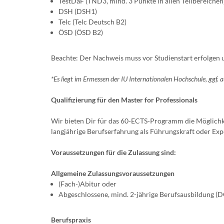
TestDaF (TND3, mind. 3 Punkte in allen Teilbereichen
DSH (DSH1)
Telc (Telc Deutsch B2)
ÖSD (ÖSD B2)
Beachte: Der Nachweis muss vor Studienstart erfolgen und
*Es liegt im Ermessen der IU Internationalen Hochschule, ggf. 
Qualifizierung für den Master for Professionals
Wir bieten Dir für das 60-ECTS-Programm die Möglichke
langjährige Berufserfahrung als Führungskraft oder Expe
Voraussetzungen für die Zulassung sind:
Allgemeine Zulassungsvoraussetzungen
(Fach-)Abitur oder
Abgeschlossene, mind. 2-jährige Berufsausbildung (
Berufspraxis