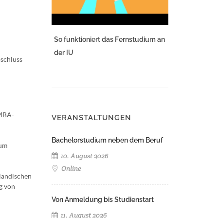
So funktioniert das Fernstudium an
der IU
bschluss
 MBA-
VERANSTALTUNGEN
Bachelorstudium neben dem Beruf
zum
10. August 2026
Online
ländischen
g von
Von Anmeldung bis Studienstart
11. August 2026