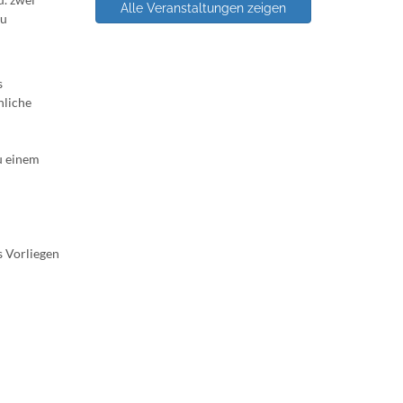
Alle Veranstaltungen zeigen
zu
s
hliche
u einem
s Vorliegen