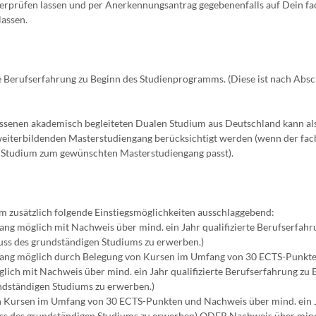
erprüfen lassen und per Anerkennungsantrag gegebenenfalls auf Dein fa
assen.
te Berufserfahrung zu Beginn des Studienprogramms. (Diese ist nach Absc
ossenen akademisch begleiteten Dualen Studium aus Deutschland kann al
 weiterbildenden Masterstudiengang berücksichtigt werden (wenn der fac
n Studium zum gewünschten Masterstudiengang passt).
 zusätzlich folgende Einstiegsmöglichkeiten ausschlaggebend:
ng möglich mit Nachweis über mind. ein Jahr qualifizierte Berufserfahr
uss des grundständigen Studiums zu erwerben.)
gang möglich durch Belegung von Kursen im Umfang von 30 ECTS-Punkte
ich mit Nachweis über mind. ein Jahr qualifizierte Berufserfahrung zu 
ndständigen Studiums zu erwerben.)
n Kursen im Umfang von 30 ECTS-Punkten und Nachweis über mind. ein 
hluss des grundständigen Studiums zu erwerben) ODER Nachweis über min