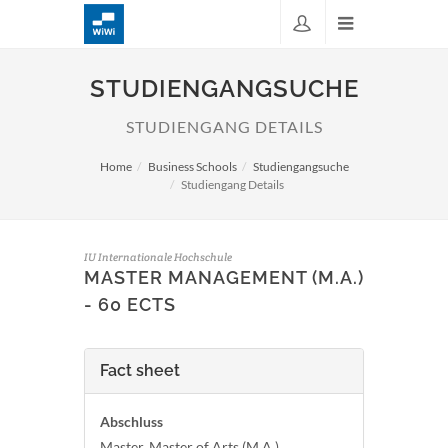
STUDIENGANGSUCHE
STUDIENGANG DETAILS
Home
Business Schools
Studiengangsuche
Studiengang Details
IU Internationale Hochschule
MASTER MANAGEMENT (M.A.)
- 60 ECTS
Fact sheet
Abschluss
Master, Master of Arts (M.A.)