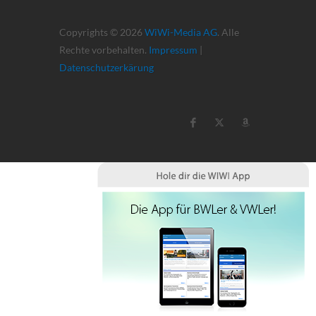
Copyrights © 2026
WiWi-Media AG
. Alle
Rechte vorbehalten.
Impressum
|
Datenschutzerkärung