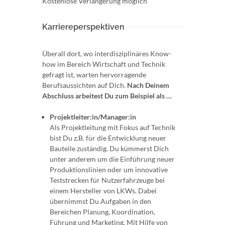
Kostenlose Verlängerung möglich
Karriereperspektiven
Überall dort, wo interdisziplinäres Know-
how im Bereich Wirtschaft und Technik
gefragt ist, warten hervorragende
Berufsaussichten auf Dich.
Nach Deinem
Abschluss arbeitest Du zum Beispiel als …
Projektleiter:in/Manager:in
Als Projektleitung mit Fokus auf Technik
bist Du z.B. für die Entwicklung neuer
Bauteile zuständig. Du kümmerst Dich
unter anderem um die Einführung neuer
Produktionslinien oder um innovative
Teststrecken für Nutzerfahrzeuge bei
einem Hersteller von LKWs. Dabei
übernimmst Du Aufgaben in den
Bereichen Planung, Koordination,
Führung und Marketing. Mit Hilfe von