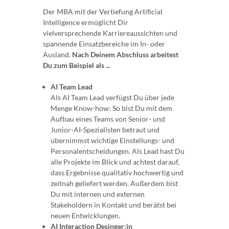
Der MBA mit der Vertiefung Artificial
Intelligence ermöglicht Dir
vielversprechende Karriereaussichten und
spannende Einsatzbereiche im In- oder
Ausland.
Nach Deinem Abschluss arbeitest
Du zum Beispiel als ...
AI Team Lead
Als AI Team Lead verfügst Du über jede
Menge Know-how: So bist Du mit dem
Aufbau eines Teams von Senior- und
Junior-AI-Spezialisten betraut und
übernimmst wichtige Einstellungs- und
Personalentscheidungen. Als Lead hast Du
alle Projekte im Blick und achtest darauf,
dass Ergebnisse qualitativ hochwertig und
zeitnah geliefert werden. Außerdem bist
Du mit internen und externen
Stakeholdern in Kontakt und berätst bei
neuen Entwicklungen.
AI Interaction Desinger:in