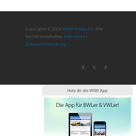
Copyrights © 2026
WiWi-Media AG
. Alle
Rechte vorbehalten.
Impressum
|
Datenschutzerkärung