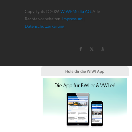
Copyrights © 2026
WiWi-Media AG
. Alle
Rechte vorbehalten.
Impressum
|
Datenschutzerkärung