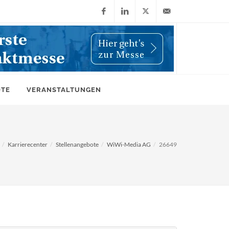
Facebook
LinkedIn
X
info@wiwi-
(Twitter)
online.de
OTE
VERANSTALTUNGEN
Karrierecenter
Stellenangebote
WiWi-Media AG
26649