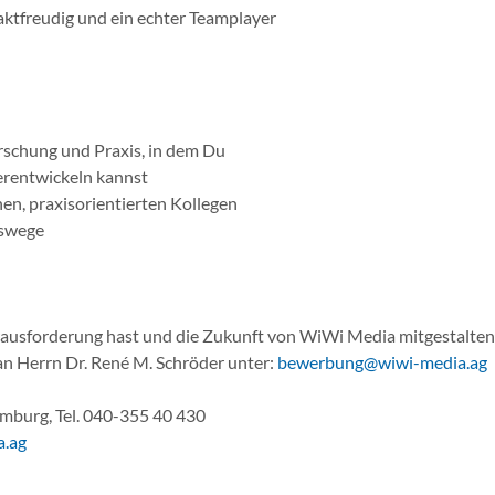
taktfreudig und ein echter Teamplayer
rschung und Praxis, in dem Du
rentwickeln kannst
en, praxisorientierten Kollegen
gswege
usforderung hast und die Zukunft von WiWi Media mitgestalten w
n Herrn Dr. René M. Schröder unter:
bewerbung@wiwi-media.ag
burg, Tel. 040-355 40 430
.ag