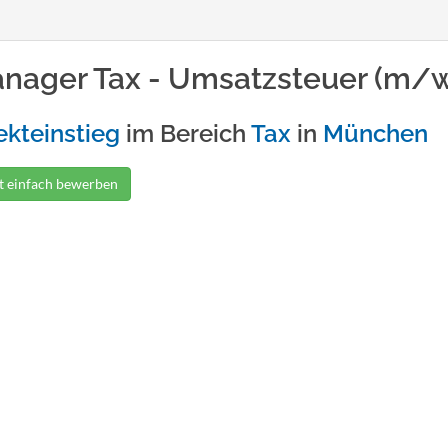
nager Tax - Umsatzsteuer (m/
ekteinstieg
im Bereich
Tax
in
München
zt einfach bewerben