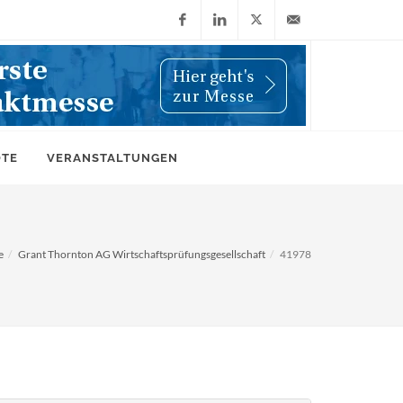
Facebook
LinkedIn
X
info@wiwi-
(Twitter)
online.de
OTE
VERANSTALTUNGEN
e
Grant Thornton AG Wirtschaftsprüfungsgesellschaft
41978