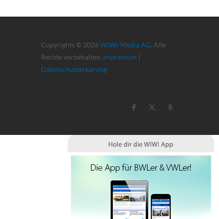
Copyrights © 2026
WiWi-Media AG
. Alle
Rechte vorbehalten.
Impressum
|
Datenschutzerkärung