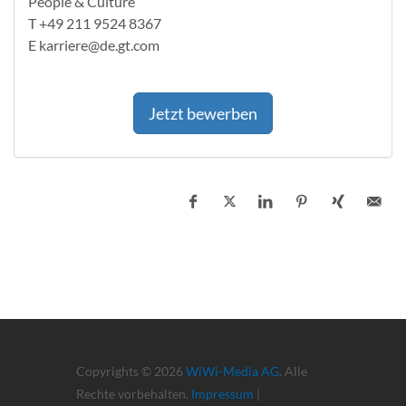
People & Culture
T +49 211 9524 8367
E karriere@de.gt.com
Jetzt bewerben
Copyrights © 2026
WiWi-Media AG
. Alle
Rechte vorbehalten.
Impressum
|