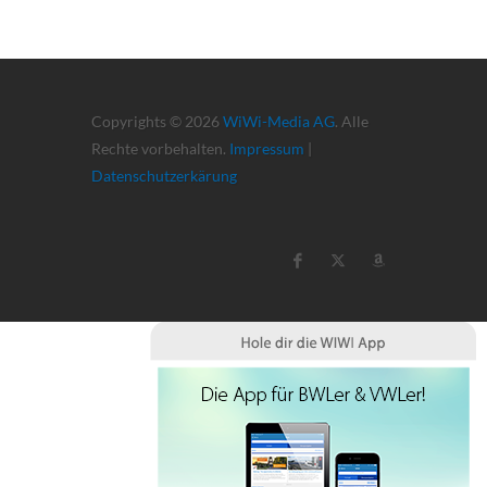
Copyrights © 2026
WiWi-Media AG
. Alle
Rechte vorbehalten.
Impressum
|
Datenschutzerkärung