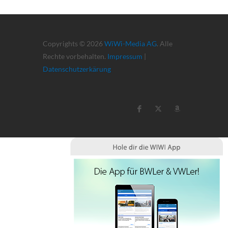
Copyrights © 2026
WiWi-Media AG
. Alle
Rechte vorbehalten.
Impressum
|
Datenschutzerkärung