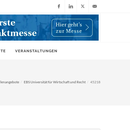
Facebook
LinkedIn
X
info@wiwi-
(Twitter)
online.de
OTE
VERANSTALTUNGEN
llenangebote
EBS Universität für Wirtschaft und Recht
45218