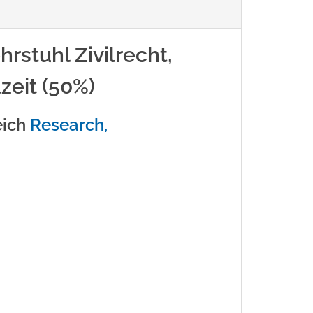
rstuhl Zivilrecht,
lzeit (50%)
eich
Research,