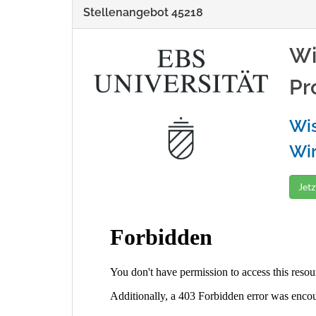
Stellenangebot 45218
Wi
Pr
Wis
Wir
Jet