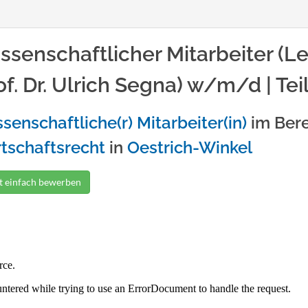
ssenschaftlicher Mitarbeiter (Leh
of. Dr. Ulrich Segna) w/m/d | Tei
senschaftliche(r) Mitarbeiter(in)
im Ber
tschaftsrecht
in
Oestrich-Winkel
zt einfach bewerben