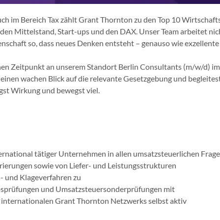
ch im Bereich Tax zählt Grant Thornton zu den Top 10 Wirtschaft
ür den Mittelstand, Start-ups und den DAX. Unser Team arbeitet ni
denschaft so, dass neues Denken entsteht – genauso wie exzellent
en Zeitpunkt an unserem Standort Berlin Consultants (m/w/d) im 
st einen wachen Blick auf die relevante Gesetzgebung und beglei
gst Wirkung und bewegst viel.
ernational tätiger Unternehmen in allen umsatzsteuerlichen Frages
erungen sowie von Liefer- und Leistungsstrukturen
s- und Klageverfahren zu
ebsprüfungen und Umsatzsteuersonderprüfungen mit
 internationalen Grant Thornton Netzwerks selbst aktiv