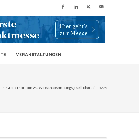
Facebook
LinkedIn
X
info@wiwi-
(Twitter)
online.de
OTE
VERANSTALTUNGEN
e
Grant Thornton AG Wirtschaftsprüfungsgesellschaft
45229