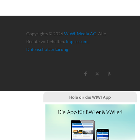
Copyrights © 2026
WiWi-Media AG
. Alle
Rechte vorbehalten.
Impressum
|
Datenschutzerkärung