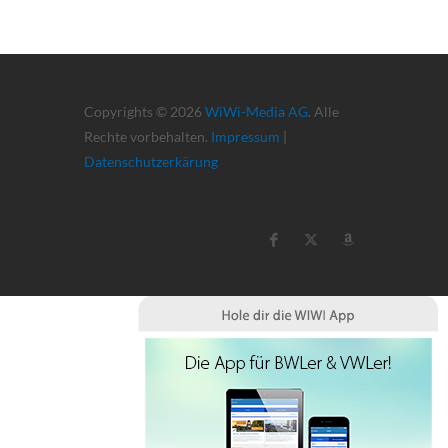
Copyrights © 2026
WiWi-Media AG
. Alle
Rechte vorbehalten.
Impressum
|
Datenschutzerkärung