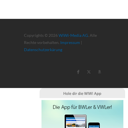
Copyrights © 2026
WiWi-Media AG
. Alle
Rechte vorbehalten.
Impressum
|
Datenschutzerkärung