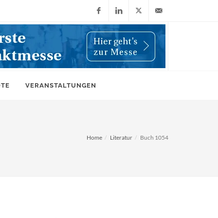
Facebook
LinkedIn
X
info@wiwi-
(Twitter)
online.de
OTE
VERANSTALTUNGEN
Home
Literatur
Buch 1054