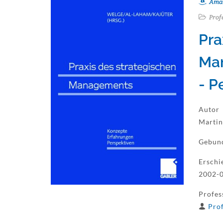
Ama
Prof
Pra
Man
- P
Autor
Martin
Gebun
Erschi
2002-0
Profes
Prof