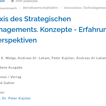
zon
ISBN 3409123091
Betriebswirtschaftslehre
Innovations-/Technologiem
essorenwerk
xis des Strategischen
agements. Konzepte - Erfahru
erspektiven
 K. Welge, Andreas Al- Laham, Peter Kajüter, Andreas Al-Laha
dene Ausgabe
enen / Verlag
6 Gabler
sor
. Dr. Peter Kajüter