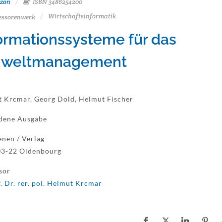
zon
ISBN 3486254200
Wirtschaftsinformatik
essorenwerk
ormationssysteme für das
weltmanagement
 Krcmar, Georg Dold, Helmut Fischer
dene Ausgabe
enen / Verlag
03-22 Oldenbourg
sor
. Dr. rer. pol. Helmut Krcmar