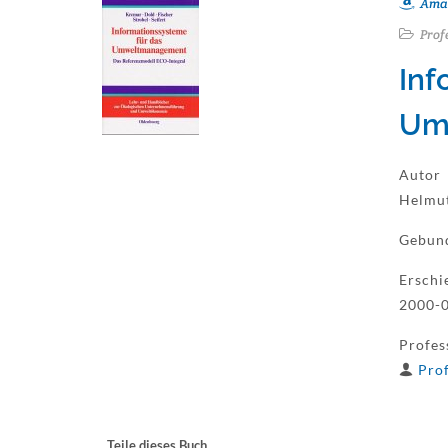
Ama
Prof
Inf
Um
Autor
Helmut
Gebun
Erschi
2000-
Profes
Prof
Teile dieses Buch