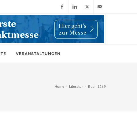
Facebook
LinkedIn
X
info@wiwi-
(Twitter)
online.de
OTE
VERANSTALTUNGEN
Home
Literatur
Buch 1269