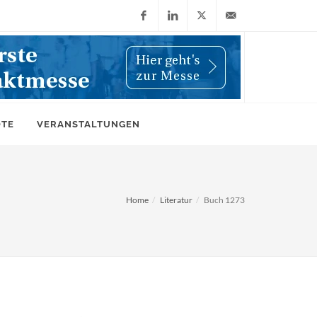
Facebook
LinkedIn
X
info@wiwi-
(Twitter)
online.de
OTE
VERANSTALTUNGEN
Home
Literatur
Buch 1273