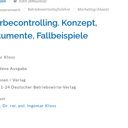
zon
ISBN 3886401030
Betriebswirtschaftslehre
Marketing/Absatz
essorenwerk
becontrolling. Konzept,
tumente, Fallbeispiele
r Kloss
dene Ausgabe
enen / Verlag
1-24 Deutscher Betriebswirte-Verlag
sor
. Dr. rer. pol. Ingomar Kloss