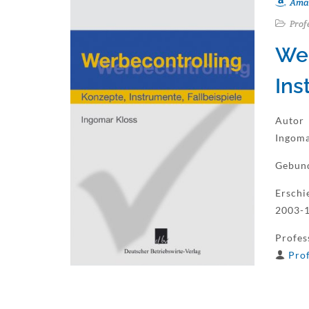
Ama
Prof
Wer
Ins
Autor
Ingoma
Gebun
Erschi
2003-1
Profes
Prof