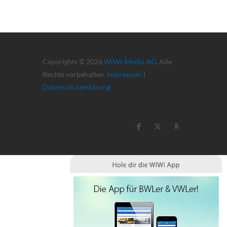
Copyrights © 2026
WiWi-Media AG
. Alle
Rechte vorbehalten.
Impressum
|
Datenschutzerkärung