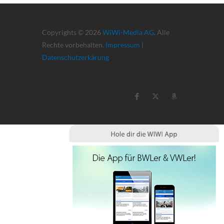
Copyrights © 2026
WiWi-Media AG
. Alle
Rechte vorbehalten.
Impressum
|
Datenschutzerkärung