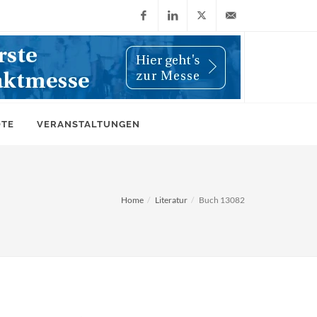
Facebook
LinkedIn
X
info@wiwi-
(Twitter)
online.de
OTE
VERANSTALTUNGEN
Home
Literatur
Buch 13082