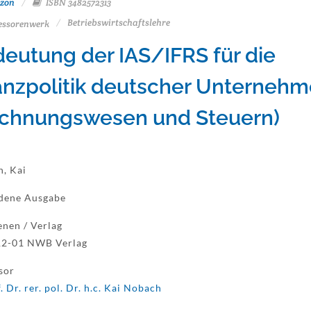
zon
ISBN 3482572313
Betriebswirtschaftslehre
essorenwerk
eutung der IAS/IFRS für die
anzpolitik deutscher Unterneh
chnungswesen und Steuern)
, Kai
dene Ausgabe
enen / Verlag
12-01 NWB Verlag
sor
. Dr. rer. pol. Dr. h.c. Kai Nobach