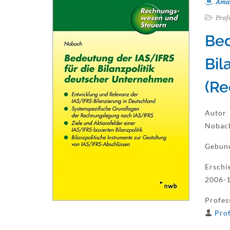
Ama
Prof
Bed
Bil
(Re
Autor
Nobach
Gebun
Erschi
2006-
Profes
Prof