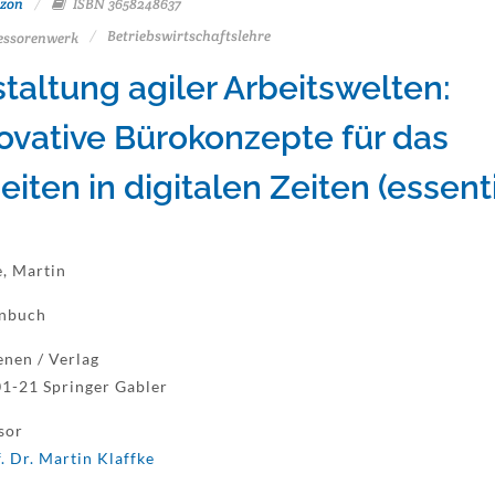
zon
ISBN 3658248637
Betriebswirtschaftslehre
essorenwerk
taltung agiler Arbeitswelten:
ovative Bürokonzepte für das
eiten in digitalen Zeiten (essenti
e, Martin
enbuch
enen / Verlag
1-21 Springer Gabler
sor
. Dr. Martin Klaffke