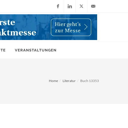
Facebook
LinkedIn
X
info@wiwi-
(Twitter)
online.de
OTE
VERANSTALTUNGEN
Home
Literatur
Buch 13353