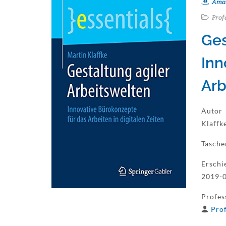
Ama
Prof
Ges
Inn
Arb
Autor
Klaffk
Tasch
Erschi
2019-0
Profes
Prof