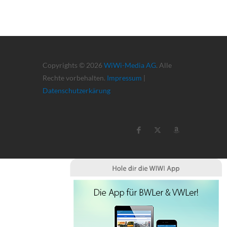
Copyrights © 2026
WiWi-Media AG
. Alle
Rechte vorbehalten.
Impressum
|
Datenschutzerkärung