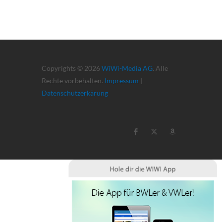
Copyrights © 2026
WiWi-Media AG
. Alle
Rechte vorbehalten.
Impressum
|
Datenschutzerkärung