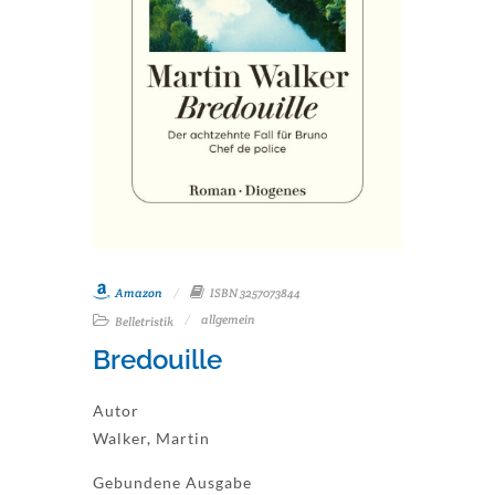
Amazon
ISBN 3257073844
allgemein
Belletristik
Bredouille
Autor
Walker, Martin
Gebundene Ausgabe